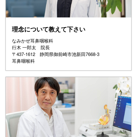
理念について教えて下さい
なみかぜ耳鼻咽喉科
行木 一郎太 院長
〒437-1612 静岡県御前崎市池新田7668-3
耳鼻咽喉科